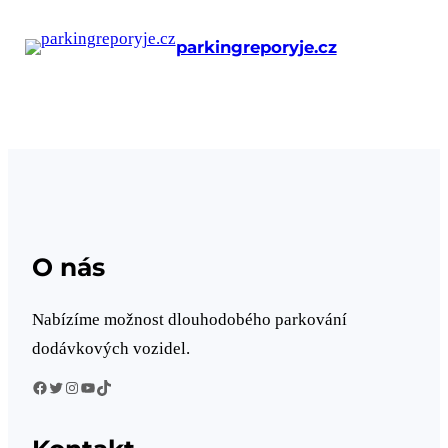
parkingreporyje.cz
O nás
Nabízíme možnost dlouhodobého parkování
dodávkových vozidel.
Facebook
Twitter
Instagram
YouTube
TikTok